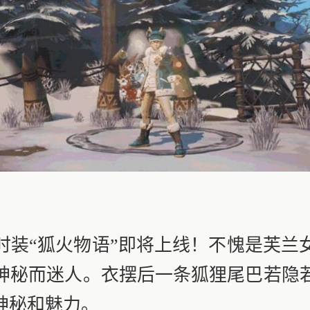
“狐火物语”即将上线！不愧是芙兰
神秘而迷人。衣摆后一条狐狸尾巴若隐
神秘和魅力。