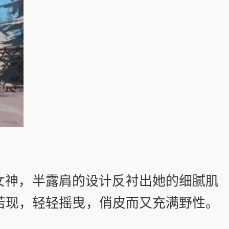
女神，半露肩的设计反衬出她的细腻肌
若现，轻轻摇曳，俏皮而又充满野性。