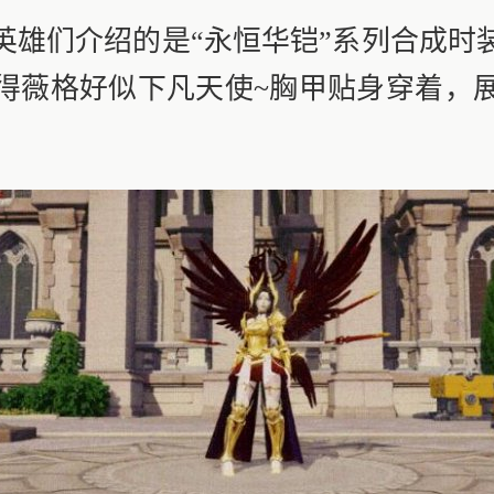
们介绍的是“永恒华铠”系列合成时
得薇格好似下凡天使~胸甲贴身穿着，