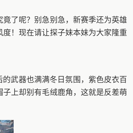
竟了呢？别急别急，新赛季还为英雄
风度！现在请让探子妹本妹为大家隆重
后的武器也满满冬日氛围，紫色皮衣百
帽子上却别有毛绒鹿角，这就是反差萌