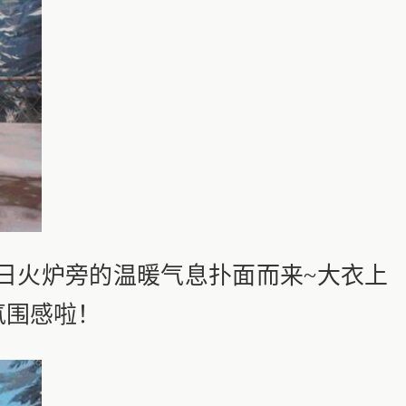
火炉旁的温暖气息扑面而来~大衣上
氛围感啦！