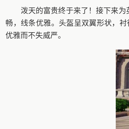
泼天的富贵终于来了！接下来为英雄
畅，线条优雅。头盔呈双翼形状，衬
优雅而不失威严。