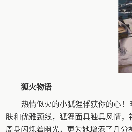
狐火物语
热情似火的小狐狸俘获你的心！时装
肤和优雅颈线，狐狸面具独具风情，
周身闪烁着幽光，更为她增添了几分