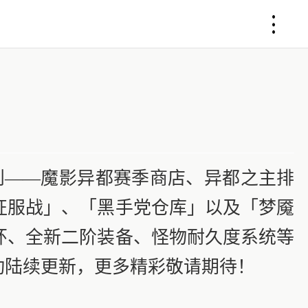
利——魔影异都赛季商店、异都之主排
征服战」、「黑手党仓库」以及「梦魇
环、全新二阶装备、怪物耐久度系统等
动陆续更新，更多精彩敬请期待！