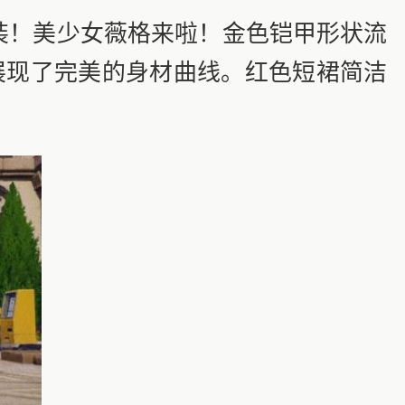
装！美少女薇格来啦！金色铠甲形状流
展现了完美的身材曲线。红色短裙简洁