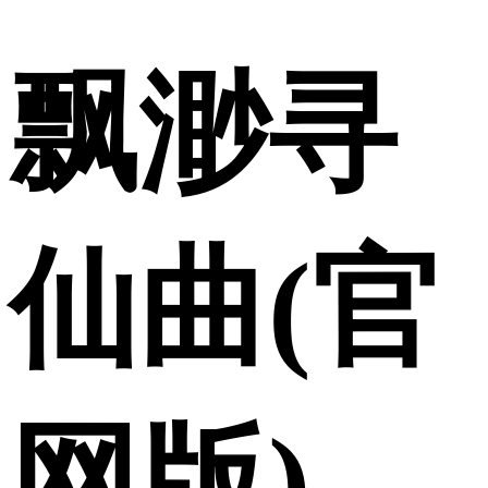
飘渺寻
仙曲(官
网版)