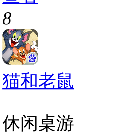
8
猫和老鼠
休闲桌游