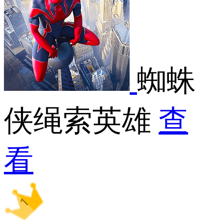
蜘蛛
侠绳索英雄
查
看