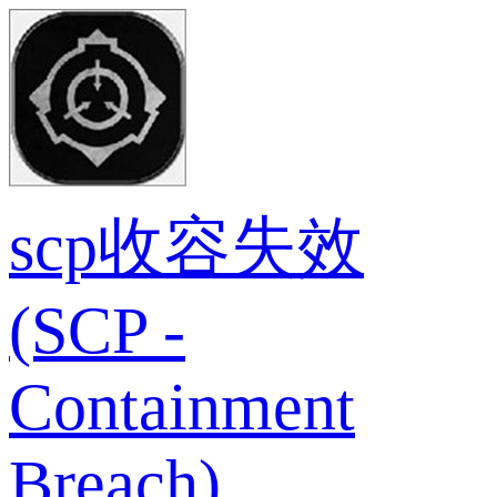
scp收容失效
(SCP -
Containment
Breach)