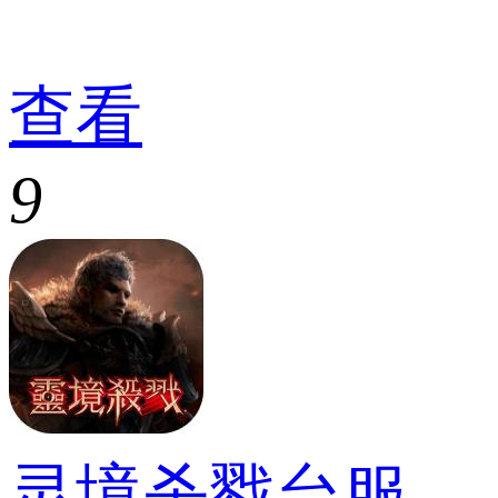
查看
9
灵境杀戮台服