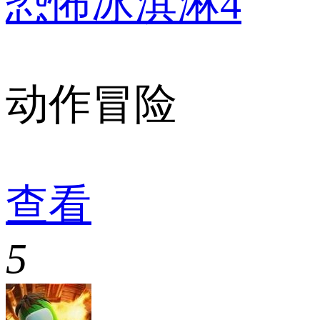
恐怖冰淇淋4
动作冒险
查看
5