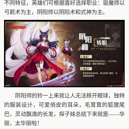
不同特征，英雄们可根据喜好选择职业：驱魔师以
弓箭术为主，阴阳师以阴阳术和式神为主。
阴阳师的铃一上来就让人无法移开眼球，独特
的服装设计，可爱俏皮的耳朵，毛茸茸的狐狸尾
巴，灵动飘逸的长发，探子妹总结下来就是——华
丽，太华丽啦！