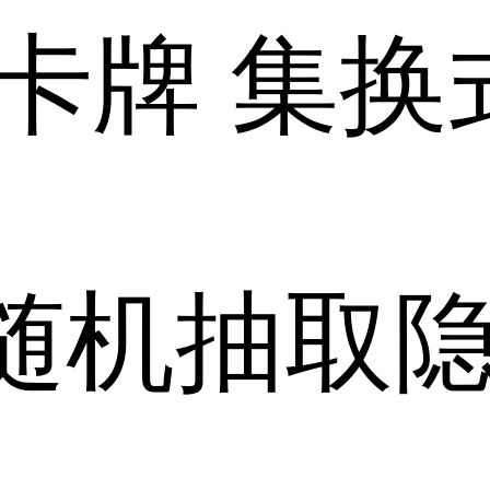
卡牌
集换
随机抽取