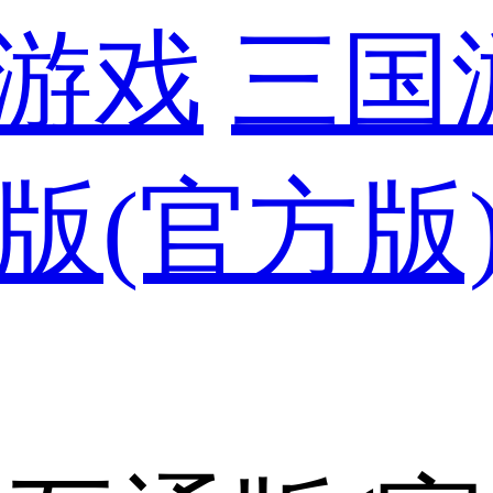
游戏
三国
版(官方版