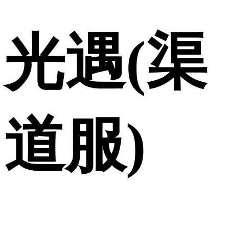
光遇(渠
道服)