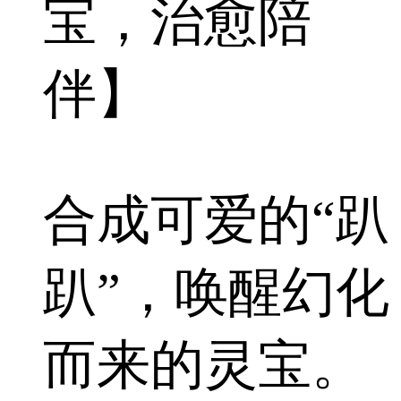
宝，治愈陪
伴】
合成可爱的“趴
趴”，唤醒幻化
而来的灵宝。