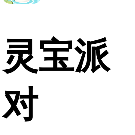
灵宝派
对